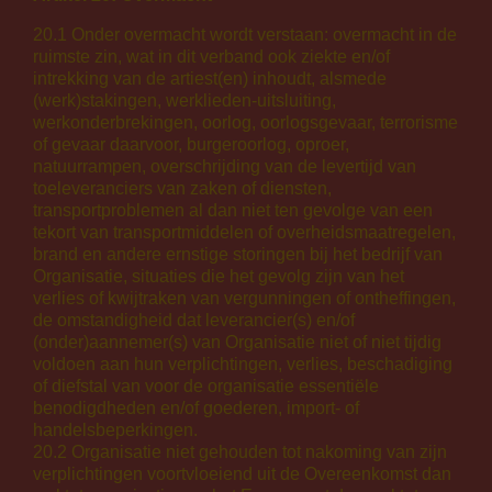
20.1 Onder overmacht wordt verstaan: overmacht in de
ruimste zin, wat in dit verband ook ziekte en/of
intrekking van de artiest(en) inhoudt, alsmede
(werk)stakingen, werklieden-uitsluiting,
werkonderbrekingen, oorlog, oorlogsgevaar, terrorisme
of gevaar daarvoor, burgeroorlog, oproer,
natuurrampen, overschrijding van de levertijd van
toeleveranciers van zaken of diensten,
transportproblemen al dan niet ten gevolge van een
tekort van transportmiddelen of overheidsmaatregelen,
brand en andere ernstige storingen bij het bedrijf van
Organisatie, situaties die het gevolg zijn van het
verlies of kwijtraken van vergunningen of ontheffingen,
de omstandigheid dat leverancier(s) en/of
(onder)aannemer(s) van Organisatie niet of niet tijdig
voldoen aan hun verplichtingen, verlies, beschadiging
of diefstal van voor de organisatie essentiële
benodigdheden en/of goederen, import- of
handelsbeperkingen.
20.2 Organisatie niet gehouden tot nakoming van zijn
verplichtingen voortvloeiend uit de Overeenkomst dan