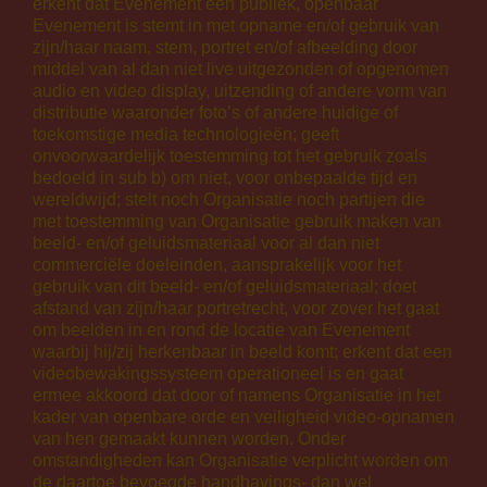
erkent dat Evenement een publiek, openbaar
Evenement is stemt in met opname en/of gebruik van
zijn/haar naam, stem, portret en/of afbeelding door
middel van al dan niet live uitgezonden of opgenomen
audio en video display, uitzending of andere vorm van
distributie waaronder foto’s of andere huidige of
toekomstige media technologieën; geeft
onvoorwaardelijk toestemming tot het gebruik zoals
bedoeld in sub b) om niet, voor onbepaalde tijd en
wereldwijd; stelt noch Organisatie noch partijen die
met toestemming van Organisatie gebruik maken van
beeld- en/of geluidsmateriaal voor al dan niet
commerciële doeleinden, aansprakelijk voor het
gebruik van dit beeld- en/of geluidsmateriaal; doet
afstand van zijn/haar portretrecht, voor zover het gaat
om beelden in en rond de locatie van Evenement
waarbij hij/zij herkenbaar in beeld komt; erkent dat een
videobewakingssysteem operationeel is en gaat
ermee akkoord dat door of namens Organisatie in het
kader van openbare orde en veiligheid video-opnamen
van hen gemaakt kunnen worden. Onder
omstandigheden kan Organisatie verplicht worden om
de daartoe bevoegde handhavings- dan wel