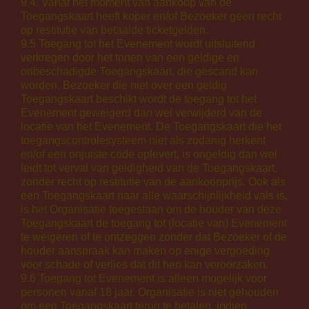
9.4. Vanaf het moment van aankoop van de
Toegangskaart heeft koper en/of Bezoeker geen recht
op restitutie van betaalde ticketgelden.
9.5 Toegang tot het Evenement wordt uitsluitend
verkregen door het tonen van een geldige en
onbeschadigde Toegangskaart, die gescand kan
worden. Bezoeker die niet over een geldig
Toegangskaart beschikt wordt de toegang tot het
Evenement geweigerd dan wel verwijderd van de
locatie van het Evenement. De Toegangskaart die het
toegangscontrolesysteem niet als zodanig herkent
en/of een onjuiste code oplevert, is ongeldig dan wel
leidt tot verval van geldigheid van de Toegangskaart,
zonder recht op restitutie van de aankoopprijs. Ook als
een Toegangskaart naar alle waarschijnlijkheid vals is,
is het Organisatie toegestaan om de houder van deze
Toegangskaart de toegang tot (locatie van) Evenement
te weigeren of te ontzeggen zonder dat Bezoeker of de
houder aanspraak kan maken op enige vergoeding
voor schade of verlies dat dit hen kan veroorzaken.
9.6 Toegang tot Evenement is alleen mogelijk voor
personen vanaf 18 jaar. Organisatie is niet gehouden
om een Toegangskaart terug te betalen, indien