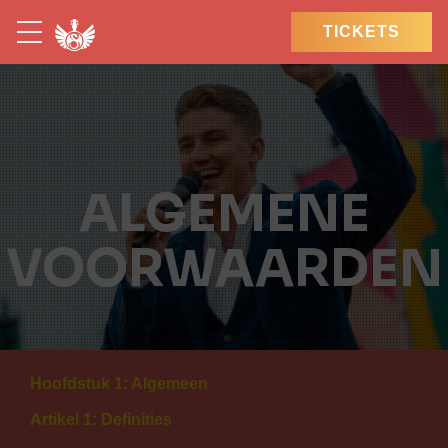
TICKETS
ALGEMENE
VOORWAARDEN
Hoofdstuk 1: Algemeen
Artikel 1: Definities